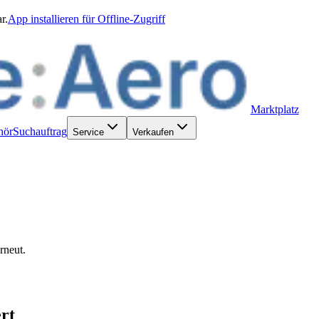
r.
App installieren für Offline-Zugriff
Marktplatz
hör
Suchauftrag
Service
Verkaufen
rneut.
rt