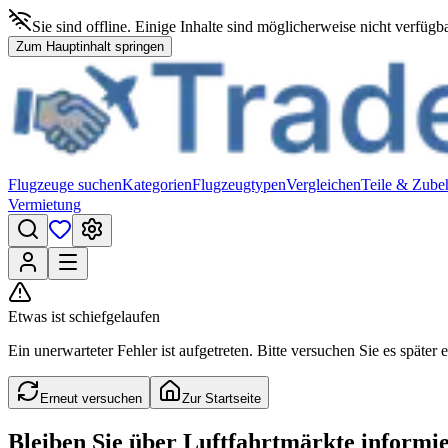
Sie sind offline. Einige Inhalte sind möglicherweise nicht verfügba
Zum Hauptinhalt springen
Flugzeuge suchen
Kategorien
Flugzeugtypen
Vergleichen
Teile & Zube
Vermietung
Etwas ist schiefgelaufen
Ein unerwarteter Fehler ist aufgetreten. Bitte versuchen Sie es später e
Erneut versuchen
Zur Startseite
Bleiben Sie über Luftfahrtmärkte informie