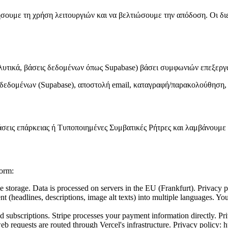
σουμε τη χρήση λειτουργιών και να βελτιώσουμε την απόδοση. Οι διε
ναλυτικά, βάσεις δεδομένων όπως Supabase) βάσει συμφωνιών επεξε
δεδομένων (Supabase), αποστολή email, καταγραφή/παρακολούθηση, κ
εις επάρκειας ή Τυποποιημένες Συμβατικές Ρήτρες και λαμβάνουμε π
form:
e storage. Data is processed on servers in the EU (Frankfurt). Privacy 
(headlines, descriptions, image alt texts) into multiple languages. Your 
 subscriptions. Stripe processes your payment information directly. Priv
b requests are routed through Vercel's infrastructure. Privacy policy: h