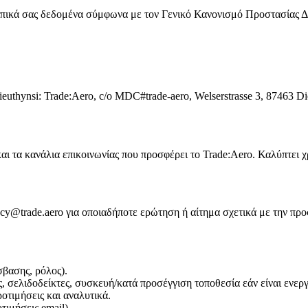
ωπικά σας δεδομένα σύμφωνα με τον Γενικό Κανονισμό Προστασίας 
 Dieuthynsi: Trade:Aero, c/o MDC#trade-aero, Welserstrasse 3, 87463 D
ς και τα κανάλια επικοινωνίας που προσφέρει το Trade:Aero. Καλύπτει 
cy@trade.aero για οποιαδήποτε ερώτηση ή αίτημα σχετικά με την πρ
σβασης, ρόλος).
, σελιδοδείκτες, συσκευή/κατά προσέγγιση τοποθεσία εάν είναι ενερ
ροτιμήσεις και αναλυτικά.
τιμήσεις email).