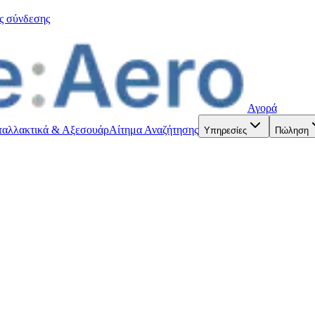
ς σύνδεσης
Αγορά
ταλλακτικά & Αξεσουάρ
Αίτημα Αναζήτησης
Υπηρεσίες
Πώληση