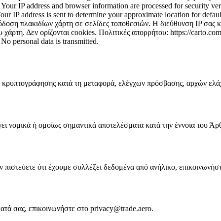
ur IP address and browser information are processed for security veri
our IP address is sent to determine your approximate location for defaul
 πλακιδίων χάρτη σε σελίδες τοποθεσιών. Η διεύθυνση IP σας και
τη. Δεν ορίζονται cookies. Πολιτικές απορρήτου: https://carto.com/p
No personal data is transmitted.
 κρυπτογράφησης κατά τη μεταφορά, ελέγχων πρόσβασης, αρχών ελάχ
ι νομικά ή ομοίως σημαντικά αποτελέσματα κατά την έννοια του Ά
ν πιστεύετε ότι έχουμε συλλέξει δεδομένα από ανήλικο, επικοινωνήστ
ατά σας, επικοινωνήστε στο privacy@trade.aero.