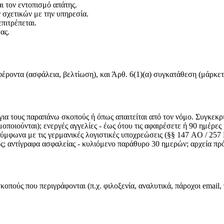
ι τον εντοπισμό απάτης.
 σχετικών με την υπηρεσία.
πιτρέπεται.
ας.
ροντα (ασφάλεια, βελτίωση), και Άρθ. 6(1)(α) συγκατάθεση (μάρκετι
ια τους παραπάνω σκοπούς ή όπως απαιτείται από τον νόμο. Συγκεκριμ
οιούνται); ενεργές αγγελίες - έως ότου τις αφαιρέσετε ή 90 ημέρες 
ύμφωνα με τις γερμανικές λογιστικές υποχρεώσεις (§§ 147 AO / 257 H
ος; αντίγραφα ασφαλείας - κυλιόμενο παράθυρο 30 ημερών; αρχεία πρ
οπούς που περιγράφονται (π.χ. φιλοξενία, αναλυτικά, πάροχοι email