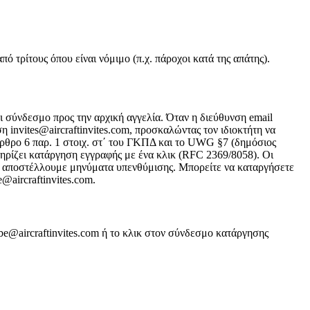
 τρίτους όπου είναι νόμιμο (π.χ. πάροχοι κατά της απάτης).
 σύνδεσμο προς την αρχική αγγελία. Όταν η διεύθυνση email
η invites@aircraftinvites.com, προσκαλώντας τον ιδιοκτήτη να
άρθρο 6 παρ. 1 στοιχ. στ΄ του ΓΚΠΔ και το UWG §7 (δημόσιος
ηρίζει κατάργηση εγγραφής με ένα κλικ (RFC 2369/8058). Οι
Δεν αποστέλλουμε μηνύματα υπενθύμισης. Μπορείτε να καταργήσετε
@aircraftinvites.com.
e@aircraftinvites.com ή το κλικ στον σύνδεσμο κατάργησης