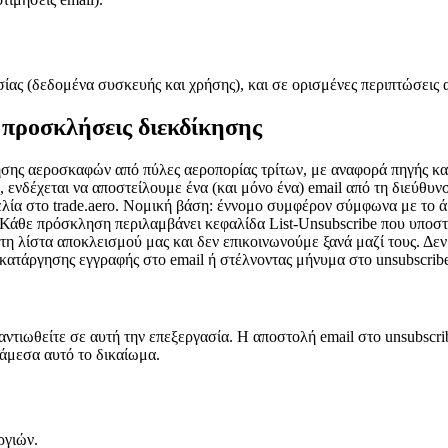
ς (δεδομένα συσκευής και χρήσης), και σε ορισμένες περιπτώσεις από
 προσκλήσεις διεκδίκησης
σης αεροσκαφών από πύλες αεροπορίας τρίτων, με αναφορά πηγής και
 ενδέχεται να αποστείλουμε ένα (και μόνο ένα) email από τη διεύθυνσ
γγελία στο trade.aero. Νομική βάση: έννομο συμφέρον σύμφωνα με το 
 Κάθε πρόσκληση περιλαμβάνει κεφαλίδα List-Unsubscribe που υποστ
στη λίστα αποκλεισμού μας και δεν επικοινωνούμε ξανά μαζί τους. 
κατάργησης εγγραφής στο email ή στέλνοντας μήνυμα στο unsubscribe
τιωθείτε σε αυτή την επεξεργασία. Η αποστολή email στο unsubscrib
 άμεσα αυτό το δικαίωμα.
ργιών.