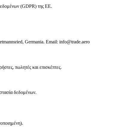
Δεδομένων (GDPR) της ΕΕ.
ietmannsried, Germania. Email: info@trade.aero
χρήστες, πωλητές και επισκέπτες.
οστασία δεδομένων.
γοποιημένη).