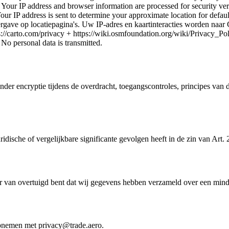
ur IP address and browser information are processed for security veri
our IP address is sent to determine your approximate location for defaul
e op locatiepagina's. Uw IP-adres en kaartinteracties worden naar
s://carto.com/privacy + https://wiki.osmfoundation.org/wiki/Privacy_Po
No personal data is transmitted.
er encryptie tijdens de overdracht, toegangscontroles, principes van d
idische of vergelijkbare significante gevolgen heeft in de zin van Art
u er van overtuigd bent dat wij gegevens hebben verzameld over een min
opnemen met privacy@trade.aero.