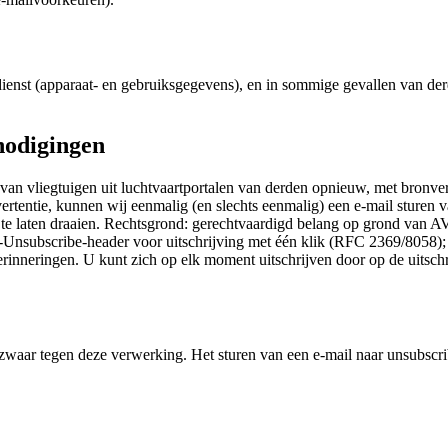
enst (apparaat- en gebruiksgegevens), en in sommige gevallen van derd
tnodigingen
van vliegtuigen uit luchtvaartportalen van derden opnieuw, met bronverm
ertentie, kunnen wij eenmalig (en slechts eenmalig) een e-mail sturen 
ero te laten draaien. Rechtsgrond: gerechtvaardigd belang op grond van
t-Unsubscribe-header voor uitschrijving met één klik (RFC 2369/8058)
rinneringen. U kunt zich op elk moment uitschrijven door op de uitschrij
aar tegen deze verwerking. Het sturen van een e-mail naar unsubscribe@