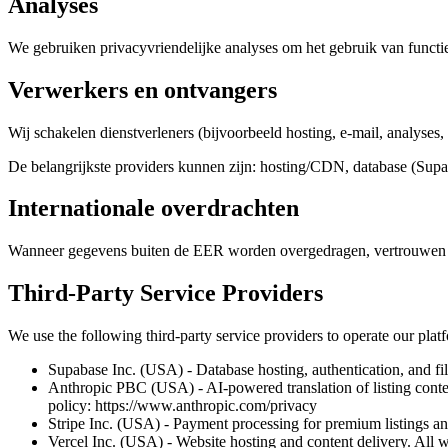
Analyses
We gebruiken privacyvriendelijke analyses om het gebruik van functie
Verwerkers en ontvangers
Wij schakelen dienstverleners (bijvoorbeeld hosting, e-mail, analy
De belangrijkste providers kunnen zijn: hosting/CDN, database (Supab
Internationale overdrachten
Wanneer gegevens buiten de EER worden overgedragen, vertrouwen w
Third-Party Service Providers
We use the following third-party service providers to operate our plat
Supabase Inc. (USA) - Database hosting, authentication, and fil
Anthropic PBC (USA) - AI-powered translation of listing content 
policy: https://www.anthropic.com/privacy
Stripe Inc. (USA) - Payment processing for premium listings and
Vercel Inc. (USA) - Website hosting and content delivery. All we