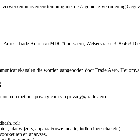
evens verwerken in overeenstemming met de Algemene Verordening Geg
s. Adres: Trade:Aero, c/o MDC#trade-aero, Welserstrasse 3, 87463 Die
communicatiekanalen die worden aangeboden door Trade:Aero. Het omvat
g
opnemen met ons privacyteam via privacy@trade.aero.
hash, rol).
en, bladwijzers, apparaat/ruwe locatie, indien ingeschakeld).
 voorkeuren en analyses.
-mailvoorkeuren).