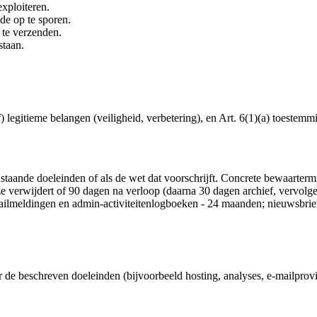
exploiteren.
de op te sporen.
 te verzenden.
staan.
 legitieme belangen (veiligheid, verbetering), en Art. 6(1)(a) toestemmi
staande doeleinden of als de wet dat voorschrijft. Concrete bewaarter
 ze verwijdert of 90 dagen na verloop (daarna 30 dagen archief, vervolg
lmeldingen en admin-activiteitenlogboeken - 24 maanden; nieuwsbriefa
e beschreven doeleinden (bijvoorbeeld hosting, analyses, e-mailprovid