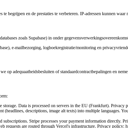
s te begrijpen en de prestaties te verbeteren. IP-adressen kunnen waar
ses, databases zoals Supabase) in onder gegevensverwerkingsovereenko
ase), e-mailbezorging, logboekregistratie/monitoring en privacyvriende
e op adequaatheidsbesluiten of standaardcontractbepalingen en nem
form:
e storage. Data is processed on servers in the EU (Frankfurt). Privacy 
(headlines, descriptions, image alt texts) into multiple languages. Your 
 subscriptions. Stripe processes your payment information directly. Priv
b requests are routed through Vercel's infrastructure. Privacy policy: h