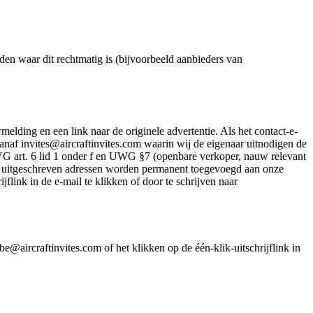
en waar dit rechtmatig is (bijvoorbeeld aanbieders van
elding en een link naar de originele advertentie. Als het contact-e-
vanaf invites@aircraftinvites.com waarin wij de eigenaar uitnodigen de
 AVG art. 6 lid 1 onder f en UWG §7 (openbare verkoper, nauw relevant
; uitgeschreven adressen worden permanent toegevoegd aan onze
flink in de e-mail te klikken of door te schrijven naar
aircraftinvites.com of het klikken op de één-klik-uitschrijflink in